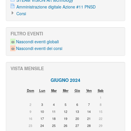
STEAM VISION Art technology
Amministrazione digitale Azione #11 PNSD
Corsi
FILTRO EVENTI
Nascondi eventi globali
Nascondi eventi dei corsi
VISTA MENSILE
GIUGNO 2024
Dom
Lun
Mar
Mer
Gio
Ven
Sab
1
2
3
4
5
6
7
8
9
10
11
12
13
14
15
16
17
18
19
20
21
22
23
24
25
26
27
28
29