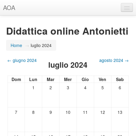
AOA
Italiano (it)
Didattica online Antonietti
Non sei collegato. (
Login
)
Home
→
luglio 2024
←
giugno 2024
agosto 2024
→
luglio 2024
Dom
Lun
Mar
Mer
Gio
Ven
Sab
1
2
3
4
5
6
7
8
9
10
11
12
13