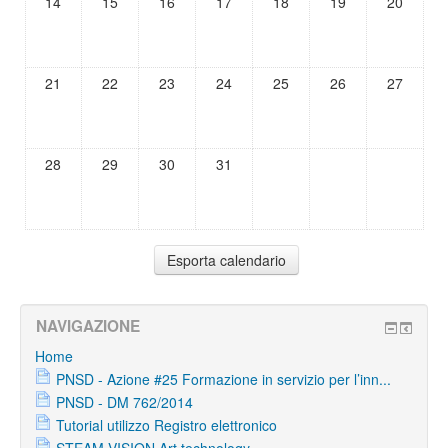
14
15
16
17
18
19
20
21
22
23
24
25
26
27
28
29
30
31
NAVIGAZIONE
Home
PNSD - Azione #25 Formazione in servizio per l’inn...
PNSD - DM 762/2014
Tutorial utilizzo Registro elettronico